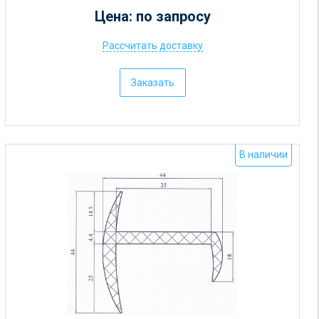
Цена: по запросу
Рассчитать доставку
Ц
е
Заказать
н
а
:
о
В наличии
т
5
р
у
б
.