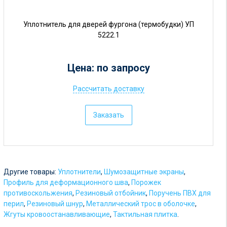
Уплотнитель для дверей фургона (термобудки) УП
5222.1
Цена: по запросу
Рассчитать доставку
Ц
е
Заказать
н
а
:
о
Другие товары:
Уплотнители
,
Шумозащитные экраны
,
т
Профиль для деформационного шва
,
Порожек
противоскольжения
,
Резиновый отбойник
,
Поручень ПВХ для
5
перил
,
Резиновый шнур
,
Металлический трос в оболочке
,
р
Жгуты кровоостанавливающие
,
Тактильная плитка
.