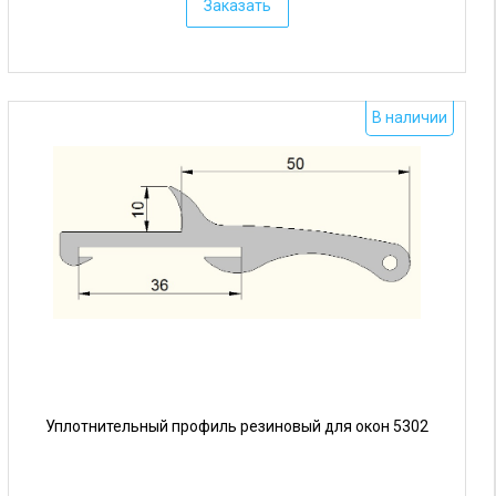
Заказать
н
а
:
о
В наличии
т
5
р
у
б
.
Уплотнительный профиль резиновый для окон 5302