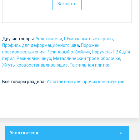
Заказать
н
а
:
о
Другие товары:
Уплотнители
,
Шумозащитные экраны
,
т
Профиль для деформационного шва
,
Порожек
противоскольжения
,
Резиновый отбойник
,
Поручень ПВХ для
5
перил
,
Резиновый шнур
,
Металлический трос в оболочке
,
р
Жгуты кровоостанавливающие
,
Тактильная плитка
.
у
Все товары раздела:
б
Уплотнители для прочих конструкций
.
Уплотнители