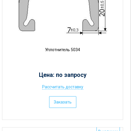
у
б
.
Уплотнитель 5034
Цена: по запросу
Рассчитать доставку
Ц
е
Заказать
н
а
: