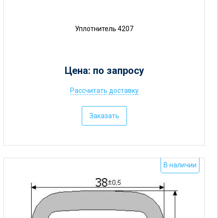
Уплотнитель 4207
Цена: по запросу
Рассчитать доставку
Ц
е
Заказать
н
а
:
о
В наличии
т
5
р