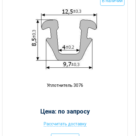
о
В наличии
т
5
р
у
б
.
Уплотнитель 3076
Цена: по запросу
Рассчитать доставку
Ц
е