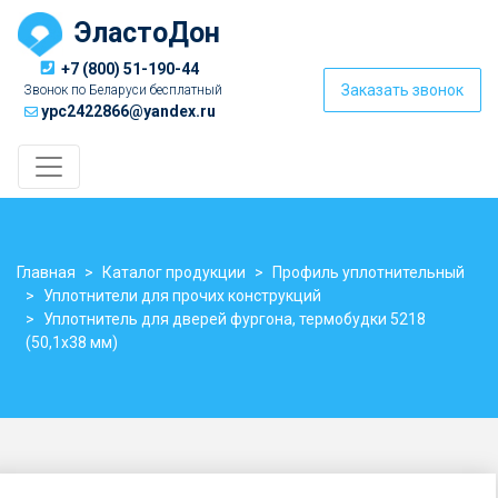
ЭластоДон
+7 (800) 51-190-44
Заказать звонок
Звонок по Беларуси бесплатный
ypc2422866@yandex.ru
Главная
Каталог продукции
Профиль уплотнительный
Уплотнители для прочих конструкций
Уплотнитель для дверей фургона, термобудки 5218
(50,1х38 мм)