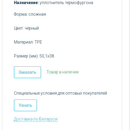
Цена:
Назначение:
уплотнитель термофургона
от
Форма:
сложная
5
руб.
Цвет:
чёрный
Материал:
TPE
Размер (мм):
50,1х38
Товар в наличии
Заказать
Специальные условия для оптовых покупателей
Узнать
Доставка по Беларуси