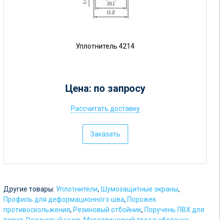
Уплотнитель 4214
Цена: по запросу
Рассчитать доставку
Ц
е
Заказать
н
а
:
о
Другие товары:
Уплотнители
,
Шумозащитные экраны
,
т
Профиль для деформационного шва
,
Порожек
противоскольжения
,
Резиновый отбойник
,
Поручень ПВХ для
5