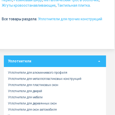
перил
,
Резиновый шнур
,
Металлический трос в оболочке
,
р
Жгуты кровоостанавливающие
,
Тактильная плитка
.
у
Все товары раздела:
б
Уплотнители для прочих конструкций
.
Уплотнители
Уплотнители для алюминиевого профиля
Уплотнители для металлопластиковых конструкций
Уплотнители для пластиковых окон
Уплотнители для дверей
Уплотнители для мебели
Уплотнители для деревянных окон
Уплотнители для окон автомобиля