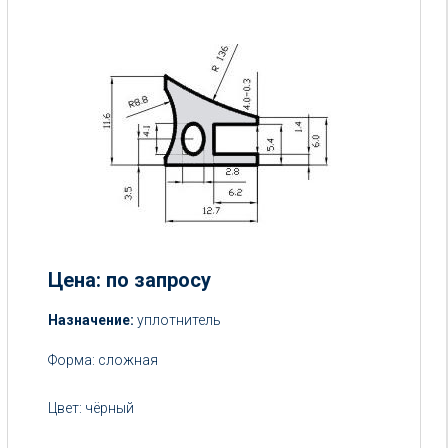
Цена: по запросу
Цена:
Назначение:
уплотнитель
от
Форма:
сложная
5
руб.
Цвет:
чёрный