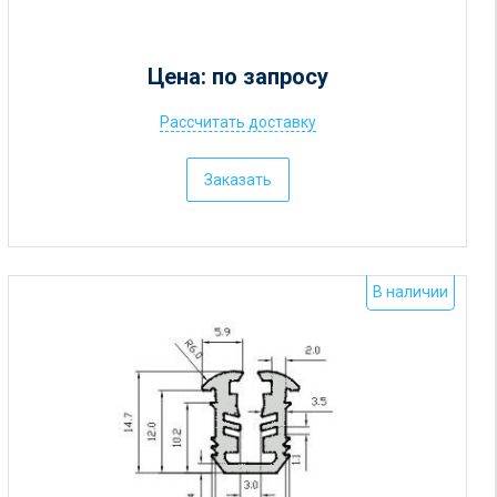
Цена: по запросу
Рассчитать доставку
Ц
е
Заказать
н
а
:
о
В наличии
т
5
р
у
б
.