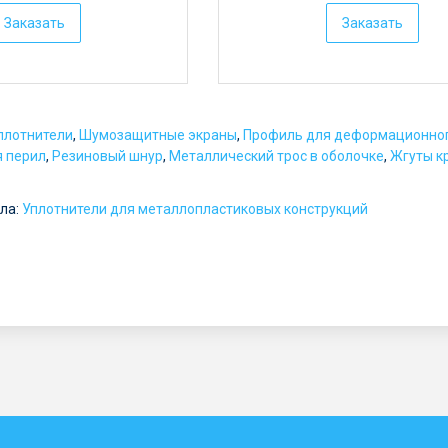
е
Заказать
Заказать
н
а
:
о
плотнители
,
Шумозащитные экраны
,
Профиль для деформационно
т
я перил
,
Резиновый шнур
,
Металлический трос в оболочке
,
Жгуты к
5
ла:
Уплотнители для металлопластиковых конструкций
р
у
б
.