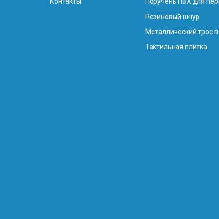
Контакты
Поручень ПВХ для пер
Резиновый шнур
Металлический трос в
Тактильная плитка