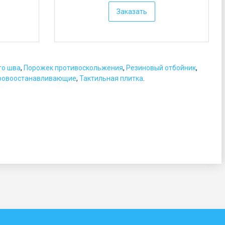
е
Заказать
н
а
:
о
го шва
,
Порожек противоскольжения
,
Резиновый отбойник
,
т
ровоостанавливающие
,
Тактильная плитка
.
5
р
у
б
.