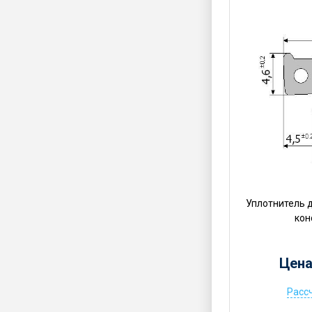
Уплотнитель 
кон
Цена
Расс
Ц