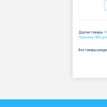
е
н
а
:
о
Другие товары:
У
т
Поручень ПВХ дл
5
Все товары разде
р
у
б
.