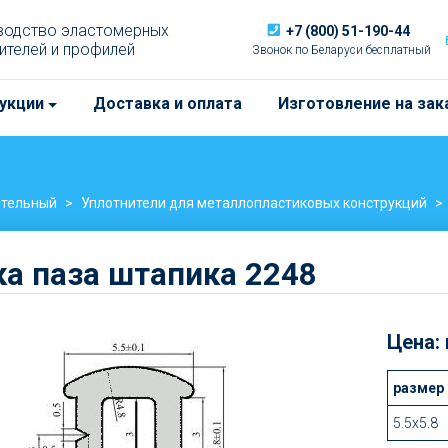
водство эластомерных
+7 (800) 51-190-44
ителей и профилей
Звонок по Беларуси бесплатный
укции
Доставка и оплата
Изготовление на зак
ительный
Уплотнители для металлопластиковых конструкций
а паза штапика 2248
Цена:
Цена:
размер
от
5.5х5.8
5