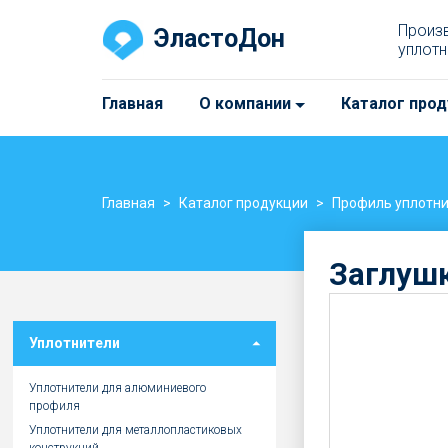
Произ
ЭластоДон
уплотн
Главная
О компании
Каталог прод
Главная
Каталог продукции
Профиль уплотн
Заглушк
Уплотнители
Уплотнители для алюминиевого
профиля
Уплотнители для металлопластиковых