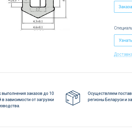
руб.
Заказ
Специаль
Узнат
Доставка
 выполнения заказов до 10
Осуществляем постав
 в зависимости от загрузки
регионы Беларуси и з
изводства.