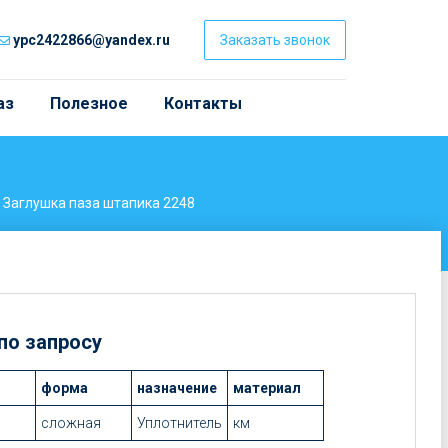
ypc2422866@yandex.ru
Заказать звонок
аз
Полезное
Контакты
Заглушка паза штапика 2248
 по запросу
форма
назначение
материал
сложная
Уплотнитель
км