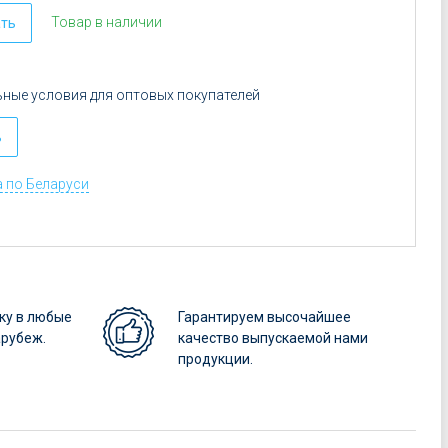
Товар в наличии
ать
ные условия для оптовых покупателей
ь
 по Беларуси
ку в любые
Гарантируем высочайшее
арубеж.
качество выпускаемой нами
продукции.