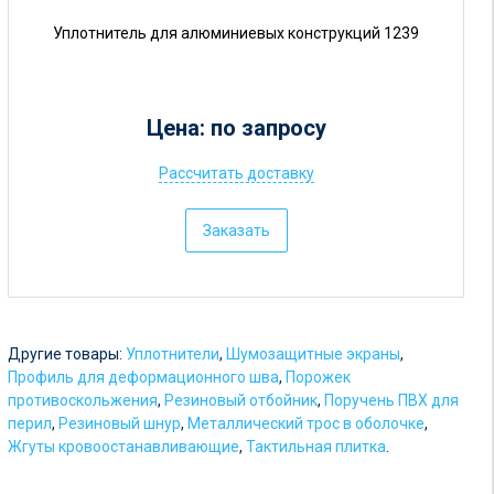
Уплотнитель для алюминиевых конструкций 1239
Цена: по запросу
Рассчитать доставку
Ц
е
Заказать
н
а
:
о
Другие товары:
Уплотнители
,
Шумозащитные экраны
,
т
Профиль для деформационного шва
,
Порожек
противоскольжения
,
Резиновый отбойник
,
Поручень ПВХ для
5
перил
,
Резиновый шнур
,
Металлический трос в оболочке
,
р
Жгуты кровоостанавливающие
,
Тактильная плитка
.
у