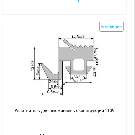
а
:
о
В наличии
т
5
р
у
б
.
Уплотнитель для алюминиевых конструкций 1109