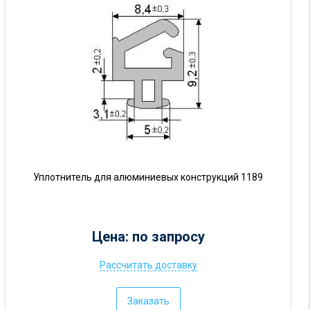
Уплотнитель для алюминиевых конструкций 1189
Цена: по запросу
Рассчитать доставку
Ц
е
Заказать
н