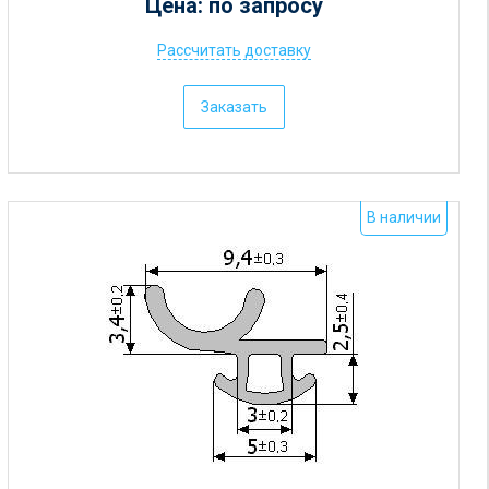
Цена: по запросу
Рассчитать доставку
Ц
е
Заказать
н
а
:
о
В наличии
т
5
р
у
б
.