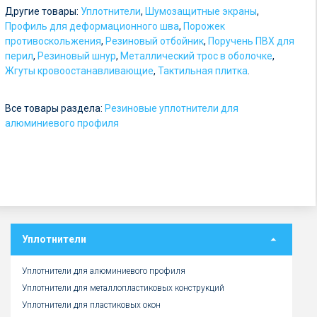
о
Другие товары:
Уплотнители
,
Шумозащитные экраны
,
т
Профиль для деформационного шва
,
Порожек
противоскольжения
,
Резиновый отбойник
,
Поручень ПВХ для
5
перил
,
Резиновый шнур
,
Металлический трос в оболочке
,
р
Жгуты кровоостанавливающие
,
Тактильная плитка
.
у
Все товары раздела:
б
Резиновые уплотнители для
алюминиевого профиля
.
Уплотнители
Уплотнители для алюминиевого профиля
Уплотнители для металлопластиковых конструкций
Уплотнители для пластиковых окон