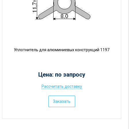
у
б
.
Уплотнитель для алюминиевых конструкций 1197
Цена: по запросу
Рассчитать доставку
Ц
е
Заказать
н
а
: