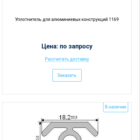
Уплотнитель для алюминиевых конструкций 1169
Цена: по запросу
Рассчитать доставку
Ц
е
Заказать
н
а
:
о
В наличии
т
5
р