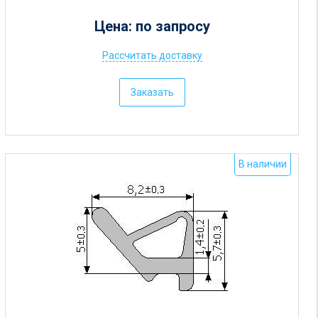
Цена: по запросу
Рассчитать доставку
Ц
е
Заказать
н
а
:
о
В наличии
т
5
р
у
б
.