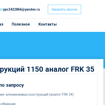
ypc2422866@yandex.ru
Заказать звонок
аз
Полезное
Контакты
рукций 1150 аналог FRK 35
 по запросу
ие: алюминиевых конструкций (аналог FRK 34)
-образная