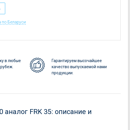
ь
 по Беларуси
ку в любые
Гарантируем высочайшее
арубеж.
качество выпускаемой нами
продукции.
 аналог FRK 35: описание и