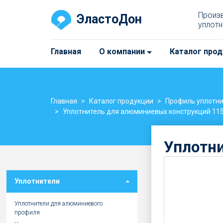
Произ
ЭластоДон
уплотн
Главная
О компании
Каталог прод
Главная
Каталог продукции
Профиль уплотн
Уплотнитель для алюминиевых конструкций 115
Уплотни
Уплотнители
Уплотнители для алюминиевого
профиля