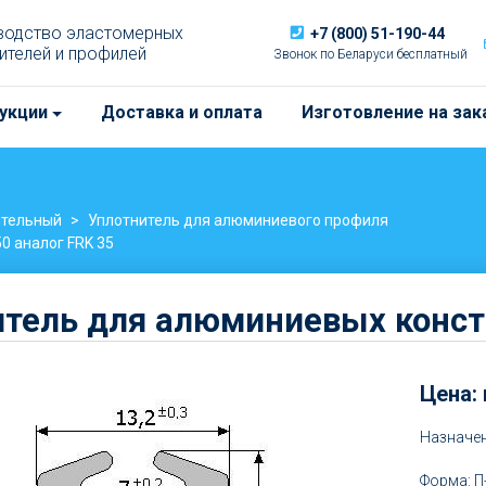
водство эластомерных
+7 (800) 51-190-44
ителей и профилей
Звонок по Беларуси бесплатный
укции
Доставка и оплата
Изготовление на зак
ительный
Уплотнитель для алюминиевого профиля
0 аналог FRK 35
тель для алюминиевых конст
Цена:
Цена:
Назначен
от
Форма: П