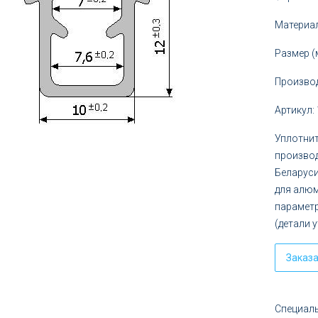
5
руб.
Материал
Размер (
Произво
Артикул:
Уплотнит
производ
Беларуси
для алюм
параметр
(детали у
Заказ
Специаль