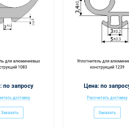
ль для алюминиевых
Уплотнитель для алюмини
струкций 1083
конструкций 1239
: по запросу
Цена: по запрос
читать доставку
Рассчитать доставку
Ц
е
Заказать
Заказать
н
а