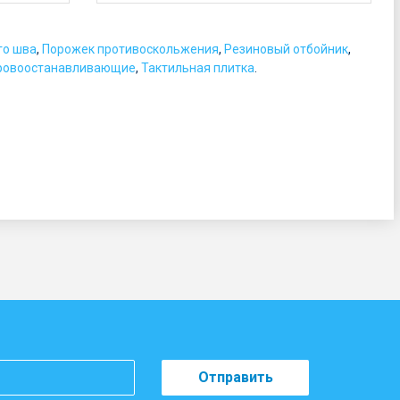
:
о
го шва
,
Порожек противоскольжения
,
Резиновый отбойник
,
т
ровоостанавливающие
,
Тактильная плитка
.
5
р
у
б
.
Отправить