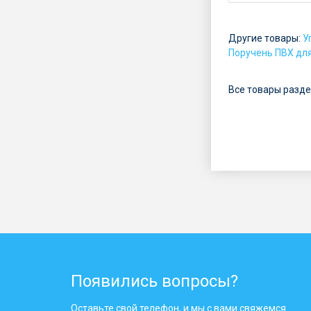
:
о
Другие товары:
У
т
Поручень ПВХ дл
5
Все товары разде
р
у
б
.
Появились вопросы?
Оставьте свой телефон, и мы с вами свяжемся.