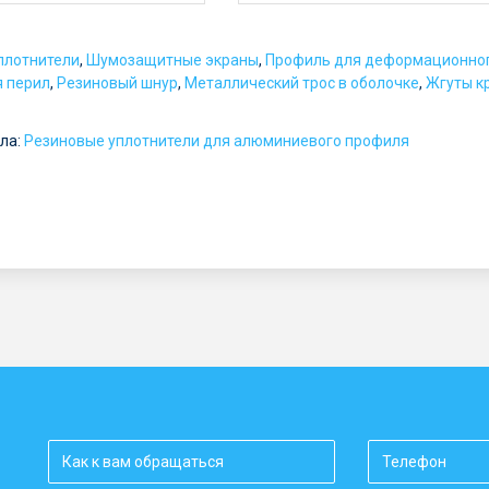
:
о
плотнители
,
Шумозащитные экраны
,
Профиль для деформационно
т
я перил
,
Резиновый шнур
,
Металлический трос в оболочке
,
Жгуты к
5
ла:
Резиновые уплотнители для алюминиевого профиля
р
у
б
.