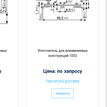
евых
Уплотнитель для алюминиевых
конструкций 1053
у
Цена: по запросу
Рассчитать доставку
Ц
е
Заказать
н
а