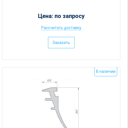
Цена: по запросу
Рассчитать доставку
Ц
е
Заказать
н
а
:
о
В наличии
т
5
р
у
б
.