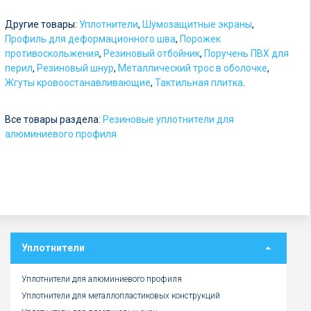
о
Другие товары:
Уплотнители
,
Шумозащитные экраны
,
т
Профиль для деформационного шва
,
Порожек
противоскольжения
,
Резиновый отбойник
,
Поручень ПВХ для
5
перил
,
Резиновый шнур
,
Металлический трос в оболочке
,
р
Жгуты кровоостанавливающие
,
Тактильная плитка
.
у
Все товары раздела:
б
Резиновые уплотнители для
алюминиевого профиля
.
Уплотнители
Уплотнители для алюминиевого профиля
Уплотнители для металлопластиковых конструкций