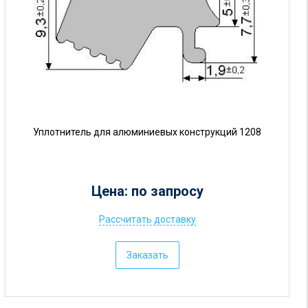
р
у
б
.
Уплотнитель для алюминиевых конструкций 1208
Цена: по запросу
Рассчитать доставку
Ц
е
Заказать
н
а
: