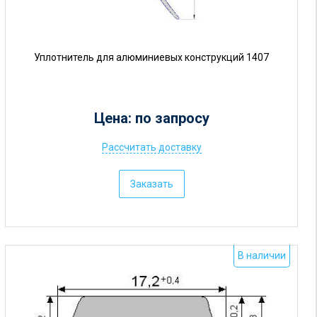
Уплотнитель для алюминиевых конструкций 1407
Цена: по запросу
Рассчитать доставку
Ц
е
Заказать
н
а
:
о
В наличии
т
5